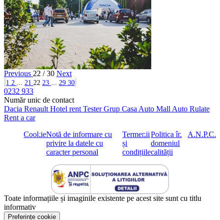
Previous
22 / 30
Next
1
2
...
21
22
23
...
29
30
0232 933
Număr unic de contact
Dacia
Renault
Hotel rent
Tester Grup
Casa Auto
Mall Auto
Rulate
Rent a car
Cookie
Notă de informare cu
Termenii
Politica în
A.N.P.C.
privire la datele cu
și
domeniul
caracter personal
condițiile
calității
Toate informațiile și imaginile existente pe acest site sunt cu titlu
informativ
Preferințe cookie