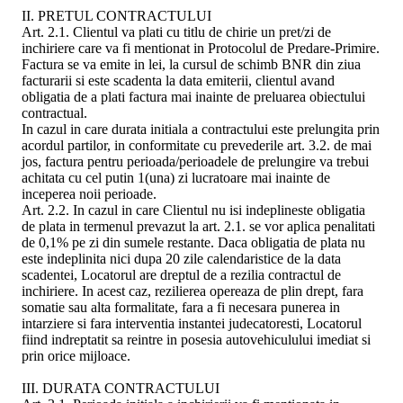
II. PRETUL CONTRACTULUI
Art. 2.1. Clientul va plati cu titlu de chirie un pret/zi de
inchiriere care va fi mentionat in Protocolul de Predare-Primire.
Factura se va emite in lei, la cursul de schimb BNR din ziua
facturarii si este scadenta la data emiterii, clientul avand
obligatia de a plati factura mai inainte de preluarea obiectului
contractual.
In cazul in care durata initiala a contractului este prelungita prin
acordul partilor, in conformitate cu prevederile art. 3.2. de mai
jos, factura pentru perioada/perioadele de prelungire va trebui
achitata cu cel putin 1(una) zi lucratoare mai inainte de
inceperea noii perioade.
Art. 2.2. In cazul in care Clientul nu isi indeplineste obligatia
de plata in termenul prevazut la art. 2.1. se vor aplica penalitati
de 0,1% pe zi din sumele restante. Daca obligatia de plata nu
este indeplinita nici dupa 20 zile calendaristice de la data
scadentei, Locatorul are dreptul de a rezilia contractul de
inchiriere. In acest caz, rezilierea opereaza de plin drept, fara
somatie sau alta formalitate, fara a fi necesara punerea in
intarziere si fara interventia instantei judecatoresti, Locatorul
fiind indreptatit sa reintre in posesia autovehiculului imediat si
prin orice mijloace.
III. DURATA CONTRACTULUI