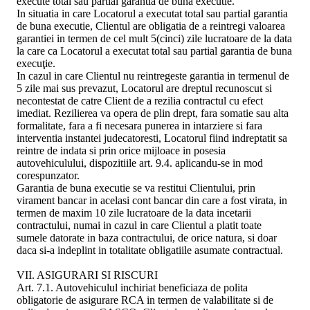
execute total sau partial garantia de buna executie.
In situatia in care Locatorul a executat total sau partial garantia
de buna executie, Clientul are obligatia de a reintregi valoarea
garantiei in termen de cel mult 5(cinci) zile lucratoare de la data
la care ca Locatorul a executat total sau partial garantia de buna
execuţie.
In cazul in care Clientul nu reintregeste garantia in termenul de
5 zile mai sus prevazut, Locatorul are dreptul recunoscut si
necontestat de catre Client de a rezilia contractul cu efect
imediat. Rezilierea va opera de plin drept, fara somatie sau alta
formalitate, fara a fi necesara punerea in intarziere si fara
interventia instantei judecatoresti, Locatorul fiind indreptatit sa
reintre de indata si prin orice mijloace in posesia
autovehiculului, dispozitiile art. 9.4. aplicandu-se in mod
corespunzator.
Garantia de buna executie se va restitui Clientului, prin
virament bancar in acelasi cont bancar din care a fost virata, in
termen de maxim 10 zile lucratoare de la data incetarii
contractului, numai in cazul in care Clientul a platit toate
sumele datorate in baza contractului, de orice natura, si doar
daca si-a indeplint in totalitate obligatiile asumate contractual.
VII. ASIGURARI SI RISCURI
Art. 7.1. Autovehiculul inchiriat beneficiaza de polita
obligatorie de asigurare RCA in termen de valabilitate si de