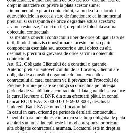
drept in intarziere cu privire la plata acestor sume;
- in momentul expirarii contractului, sa predea Locatorului
autovehiculele in aceeasi stare de functionare ca in momentul
preluarii si sa raspunda de orice degradare adusa acestora;
- sa nu cesioneze, în nici un fel, dreptul de folosinta asupra
obiectului contractual;
- sa mentina obiectul contractului liber de orice obligatii fata de
terti, fiindu-i interzisa transformarea acestuia într-o parte
componenta esentiala sau accesorie a unui obiect cu alta
destinatie, precum si grevarea de orice sarcini a obiectului
contractului.
Art. 6.2. Obligatia Clientului de a constitui o garantie.
Anterior preluarii autovehiculului de la Locator, Clientul are
obligatia de a constitui o garantie de buna executie a
contractului al carei cuantum va fi prevazut in Protocolul de
Predare-Primire pe care se obliga sa o mentina pe intreaga
perioada de valabilitate a contractului. Plata garanției se va face
la cursul leu/euro al BNR din ziua efectuării plății, in contul
bancar RO19 BACX 0000 0019 6902 8001, deschis la
Unicredit Bank SA pe numele Locatorului.
In cazul in care, oricand pe perioada derularii contractului,
Clientul nu isi indeplineste intocmai si la timp obligatia de plata
a chirei sau nu isi indeplineste in mod corespunzator oricare
alta obligatie contractuala asumata, Locatorul este in drept sa