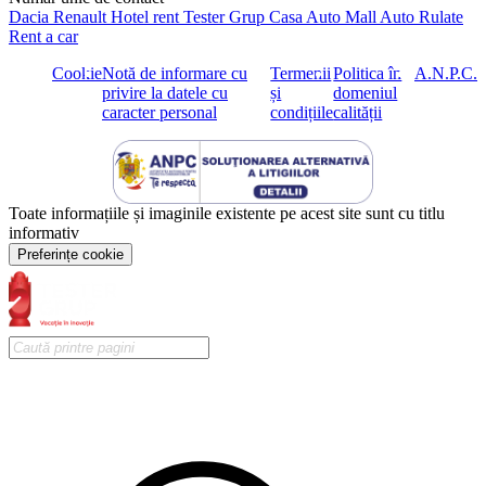
Dacia
Renault
Hotel rent
Tester Grup
Casa Auto
Mall Auto
Rulate
Rent a car
Cookie
Notă de informare cu
Termenii
Politica în
A.N.P.C.
privire la datele cu
și
domeniul
caracter personal
condițiile
calității
Toate informațiile și imaginile existente pe acest site sunt cu titlu
informativ
Preferințe cookie