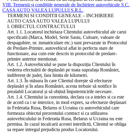
VIII. Termenii și condițiile generale de închiriere autovehicule S.C.
CASA AUTO VALEA LUPULUI S.R.L.
TERMENI SI CONDITII GENEALE – INCHIRIERE
AUTO CASA AUTO VALEA LUPULUI
I. OBIECTUL CONTRACTULUI
Art. 1.1. Locatorul inchiriaza Clientului autovehiculul ale carui
specificatii (Marca, Model, Serie Sasiu, Culoare, valoare de
despagubire, nr. inmatriculare etc.) sunt prevazute in Protocolul
de Predare-Primire, autovehicul aflat in perfecta stare de
functionare, asa cum este descris in protocolul de predare-
primire anterior mentionat.
Art. 1.2. Autovehiculul se pune la dispoziția Clientului în
vederea efectuării de deplasări pe toata suprafața României,
indiferent de județ, fara limita de kilometri.
Art. 1.3. În măsura în care Clientul dorește să efectueze
deplasări și în afara României, acesta trebuie să notifice în
prealabil Locatorul și să obțină împuternicirile necesare.
Art. 1.4. Clientului ia cunostinta, declara ca a inteles si ca este
de acord ca i se interzice, in mod expres, sa efectueze deplasari
in Federatia Rusa, Belarus si Ucraina cu autovehiculul care
formeaza obiectul prezentului contract si ca utilizarea
autovehiculului in Federatia Rusa, Belarus si Ucraina nu este
permisa. In cazul incalcarii acestei interdictii, Clientul se obliga
sa repare intregul prejudiciu produs Locatorului.