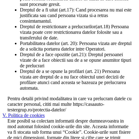
sunt procesate gresit.
Dreptul de a fi uitat (art.17): Cand procesarea nu mai este
justificata sau cand persoana vizata si-a retras
consimtamantul.
Dreptul de restrictionare a prelucrarilor(art.18) Persoana
vizata poate cere restrictionarea datelor folosite sau a
transferului de date.
Portabilitatea datelor (art. 20): Persoana vizata are dreptul
de a solicita portarea datelor intre Operatori.
Dreptul de a face opozitie (art.21): Dreptul persoanei
vizate de a face obiectii sau de a se opune anumitor tipuri
de prelucrari
Dreptul de a se opune la profilari (art. 21) Persoana
vizata are dreptul de a nu face obiectul unei decizii de
profilare atunci cand aceasta se bazeaza pe prelucrarea
automata.
Pentru detalii privind modalitatea in care va prelucram datele cu
caracter personal, cititi mai multe https://casaauto-
testergrup.ro/protectia-datelor/
V. Politica de cookies
Este posibil sa colectam informatii despre dumneavoastra in
mod automat folosind cookie-urile din site. Aceasta informatie
va fi stocata sub forma unui “Cookie”. Cookie-urile sunt fisiere
de mici dimensiuni, formate din litere si cifre care se trimit