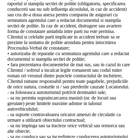
raportul si stampila sectiei de politie (obligatoriu, specificarea
conducerii sau nu sub influenţa alcoolului, in caz de accident)
sau cea de-a doua anexa pentru compania de asigurari cu
semnatura agentului care a redactat documentul si stampila
sectiei de politie. In caz de accident, distrugere sau avariere
forma de constatare amiabila intre parti nu este permisa.
Clientul si celelalte parti implicate in accident trebuie sa se
prezinte la unitatea de politie arondata pentru intocmirea
Procesului-Verbal de constatare;
• autorizatia de reparatie cu semnatura agentului care a redactat
documentul si stampila sectiei de politie;
• fara prezentarea documentelor de mai sus, sau in cazul in care
Clientul / soferul a incalcat legile romanesti sau codul rutier
roman ori vreunul dintre punctele contractului de inchiriere,
Clientul ramane responsabil pentru toate pagubele, prejudiciile
de orice natura, costurile si / sau pierderile cauzate Locatorului.
- sa foloseasca autoturismul potrivit destinatiei sale;
- sa nu permita supraincarcarea masinii (nr. de locuri sau
greutate) peste limitele maxime admise in talonul
autovehiculului;
- sa suporte contravaloarea oricaror amenzi de circulatie ca
urmare a utilizarii obiectului contractual;
- sa nu impinga sau sa tracteze orice vehicul sau remorca sau
alte obiecte;
- sa nu conduca sau sa incredinteze conducerea autoturismului