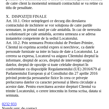
de catre client la momentul semnarii contractului se va retine cu
titlu de penalitate.
X. DISPOZIŢII FINALE
Art. 10.1. Orice neinţelegeri ce decurg din derularea
contractului de inchiriere se vor soluţiona de catre partile
semnatare, in primul rand pe cale amiabila. In caz de nereusita
a solutionarii pe cale amiabila, acestea urmeaza a se adresa
instantelor competente de la sediul Locatorului.
Art. 10.2. Prin semnarea Protocolului de Predare-Primire,
Clientul isi exprima acordul expres si neechivoc, ca datele
personale furnizate sa intre in baza de date a Locatorului. La
cererea sa expresa, Locatorul va asigura Clientului dreptul la
informare, dreptul de acces, dreptul de intervenţie asupra
datelor, dreptul de opoziţie si toate celelalte drepturi în
conformitate cu dispoziţiile Regulamentului (UE) 2016/679 al
Parlamentului European și al Consiliului din 27 aprilie 2016
privind protecția persoanelor fizice în ceea ce privește
prelucrarea datelor cu caracter personal și libera circulație a
acestor date. Pentru exercitarea acestor drepturi Clientul va
trimite Locatorului, o cerere intocmita in forma scrisa, datata si
semnata.
0232 933
Număr unic de contact