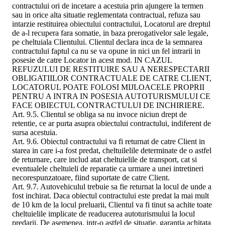
contractului ori de incetare a acestuia prin ajungere la termen
sau in orice alta situatie reglementata contractual, refuza sau
intarzie restituirea obiectului contractului, Locatorul are dreptul
de a-l recupera fara somatie, in baza prerogativelor sale legale,
pe cheltuiala Clientului. Clientul declara inca de la semnarea
contractului faptul ca nu se va opune in nici un fel intrarii in
posesie de catre Locator in acest mod. IN CAZUL
REFUZULUI DE RESTITUIRE SAU A NERESPECTARII
OBLIGATIILOR CONTRACTUALE DE CATRE CLIENT,
LOCATORUL POATE FOLOSI MIJLOACELE PROPRII
PENTRU A INTRA IN POSESIA AUTOTURISMULUI CE
FACE OBIECTUL CONTRACTULUI DE INCHIRIERE.
Art. 9.5. Clientul se obliga sa nu invoce niciun drept de
retentie, ce ar purta asupra obiectului contractului, indiferent de
sursa acestuia.
Art. 9.6. Obiectul contractului va fi returnat de catre Client in
starea in care i-a fost predat, cheltuilelile determinate de o astfel
de returnare, care includ atat cheltuielile de transport, cat si
eventualele cheltuieli de reparatie ca urmare a unei intretineri
necorespunzatoare, fiind suportate de catre Client.
Art. 9.7. Autovehiculul trebuie sa fie returnat la locul de unde a
fost inchirat. Daca obiectul contractului este predat la mai mult
de 10 km de la locul preluarii, Clientul va fi tinut sa achite toate
cheltuielile implicate de readucerea autoturismului la locul
predarii. De asemenea, intr-o astfel de situatie, garantia achitata