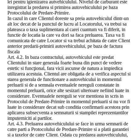
lei pentru igienizarea autvehiculului. Nivelul de carburant este
inregistrat la predarea si primirea autovehiculului pe baza
Protocolului de Predare-Primire.
In cazul in care Clientul doreste sa preia autovehiculul dintr-un
alt loc decat de la punctul de lucru al Locatorului, va trebui sa
plateasca o taxa suplimentara al carei cuantum va fi diferit, in
functie de locatia la care va dori sa faca preluarea. Taxa va fi
comunicata de catre Locator si va trebui achitata de catre Client
anterior predarii-primirii autovehiculului, pe baza de factura
fiscala
Art. 4.2. In baza contractului, autovehiculul este predat
Clientului in stare generala foarte buna din punct de vedere
estetic si funcţional, fara vicii ascunse de natura a impiedica
utilizarea acestuia. Clientul are obligatia de a verifica aspectul si
starea generala de functionare a autovehicului in momentul
preluarii si de a semnala eventualele nereguli constatate in
momentul preluarii, orice alte sesizari ulterioare nefiind luate in
considerare. Eventualele nereguli se vor mentiona in scris in
Protocolul de Predare-Primire in momentul preluarii si nu vor fi
luate in considerare decat sub conditia confirmarii acestora prin
aplicarea subsecventa a semnaturii si stampilei reprezentantilor
imputerniciti ai partilor.
Art. 4.3. Preluarea autovehiculului se face in urma semnarii de
catre parti a Protocolului de Predare-Primire si a platii garantiei
si a taxelor de catre Client. Odata cu predarea autovehiculului,