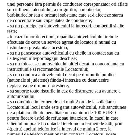
unei persoane fara permis de conducere corespunzator ori aflate
sub influenta alcoolului, a drogurilor, narcoticelor,
barbituricelor sau a oricarei substante care sa-i afecteze starea
de concentrare sau capacitatea de conducere;
- sa nu participe cu autovehiculul la intreceri, competitii si alte
teste;
- in cazul unor defectiuni, reparatia autovehiculului trebuie
efectuata de catre un service agreat de locator si numai cu
instiintarea prealabila a acestuia;
- sa nu paraseasca autovehiculul cu cheile in contact sau cu
usile/geamurile/portbagajul deschise;
- sa nu foloseasca autovehiculul altfel decat in concordanta cu
instructiunile si recomandarile Locatorului;
- sa nu conduca autovehiculul decat pe drumurile publice
(nationale si judetene) fiindu-i interzisa cu desavarsire
deplasarea pe drumuri forestiere;
- sa suporte toate riscurile in caz de distrugere sau avariere a
autoturismului;
- sa comunice in termen de cel mult 2 ore de la solicitarea
Locatorului locul unde este garat autovehiculul, sub sanctiunea
de a plati cu titlu de penalitate un cuantum de 100 EURO
pentru fiecare astfel de refuz sau intarziere. In cazul in care
Clientul nu poate fi contactat telefonic in termen de 24h, prin
4(patru) apeluri telefonice la interval de minim 2 ore, la
numarul de telefon mentionat in contract, Locatorul poate