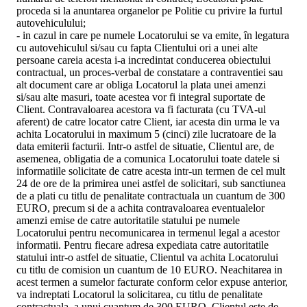
proceda si la anuntarea organelor pe Politie cu privire la furtul
autovehiculului;
- in cazul in care pe numele Locatorului se va emite, în legatura
cu autovehiculul si/sau cu fapta Clientului ori a unei alte
persoane careia acesta i-a incredintat conducerea obiectului
contractual, un proces-verbal de constatare a contraventiei sau
alt document care ar obliga Locatorul la plata unei amenzi
si/sau alte masuri, toate acestea vor fi integral suportate de
Client. Contravaloarea acestora va fi facturata (cu TVA-ul
aferent) de catre locator catre Client, iar acesta din urma le va
achita Locatorului in maximum 5 (cinci) zile lucratoare de la
data emiterii facturii. Intr-o astfel de situatie, Clientul are, de
asemenea, obligatia de a comunica Locatorului toate datele si
informatiile solicitate de catre acesta intr-un termen de cel mult
24 de ore de la primirea unei astfel de solicitari, sub sanctiunea
de a plati cu titlu de penalitate contractuala un cuantum de 300
EURO, precum si de a achita contravaloarea eventualelor
amenzi emise de catre autoritatile statului pe numele
Locatorului pentru necomunicarea in termenul legal a acestor
informatii. Pentru fiecare adresa expediata catre autoritatile
statului intr-o astfel de situatie, Clientul va achita Locatorului
cu titlu de comision un cuantum de 10 EURO. Neachitarea in
acest termen a sumelor facturate conform celor expuse anterior,
va indreptati Locatorul la solicitarea, cu titlu de penalitate
contractuala, a unui cuantum de 300 EURO. Clientul este de