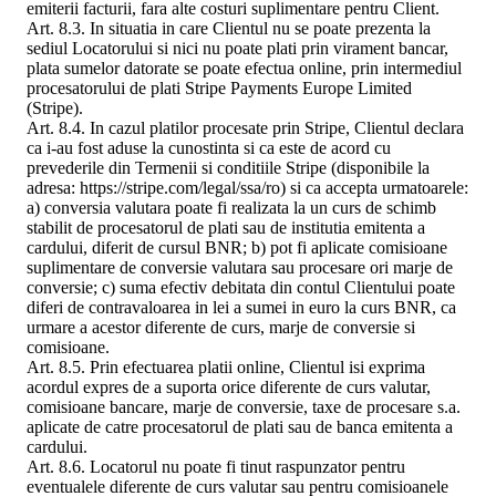
emiterii facturii, fara alte costuri suplimentare pentru Client.
Art. 8.3. In situatia in care Clientul nu se poate prezenta la
sediul Locatorului si nici nu poate plati prin virament bancar,
plata sumelor datorate se poate efectua online, prin intermediul
procesatorului de plati Stripe Payments Europe Limited
(Stripe).
Art. 8.4. In cazul platilor procesate prin Stripe, Clientul declara
ca i-au fost aduse la cunostinta si ca este de acord cu
prevederile din Termenii si conditiile Stripe (disponibile la
adresa: https://stripe.com/legal/ssa/ro) si ca accepta urmatoarele:
a) conversia valutara poate fi realizata la un curs de schimb
stabilit de procesatorul de plati sau de institutia emitenta a
cardului, diferit de cursul BNR; b) pot fi aplicate comisioane
suplimentare de conversie valutara sau procesare ori marje de
conversie; c) suma efectiv debitata din contul Clientului poate
diferi de contravaloarea in lei a sumei in euro la curs BNR, ca
urmare a acestor diferente de curs, marje de conversie si
comisioane.
Art. 8.5. Prin efectuarea platii online, Clientul isi exprima
acordul expres de a suporta orice diferente de curs valutar,
comisioane bancare, marje de conversie, taxe de procesare s.a.
aplicate de catre procesatorul de plati sau de banca emitenta a
cardului.
Art. 8.6. Locatorul nu poate fi tinut raspunzator pentru
eventualele diferente de curs valutar sau pentru comisioanele