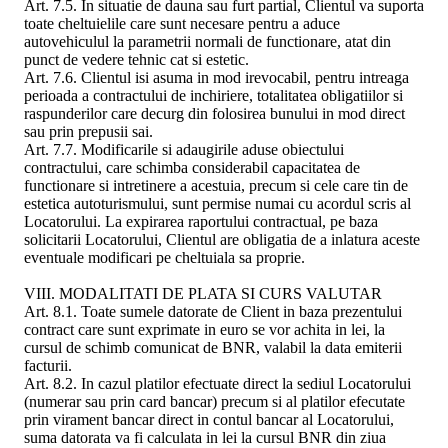
Art. 7.5. In situatie de dauna sau furt partial, Clientul va suporta
toate cheltuielile care sunt necesare pentru a aduce
autovehiculul la parametrii normali de functionare, atat din
punct de vedere tehnic cat si estetic.
Art. 7.6. Clientul isi asuma in mod irevocabil, pentru intreaga
perioada a contractului de inchiriere, totalitatea obligatiilor si
raspunderilor care decurg din folosirea bunului in mod direct
sau prin prepusii sai.
Art. 7.7. Modificarile si adaugirile aduse obiectului
contractului, care schimba considerabil capacitatea de
functionare si intretinere a acestuia, precum si cele care tin de
estetica autoturismului, sunt permise numai cu acordul scris al
Locatorului. La expirarea raportului contractual, pe baza
solicitarii Locatorului, Clientul are obligatia de a inlatura aceste
eventuale modificari pe cheltuiala sa proprie.
VIII. MODALITATI DE PLATA SI CURS VALUTAR
Art. 8.1. Toate sumele datorate de Client in baza prezentului
contract care sunt exprimate in euro se vor achita in lei, la
cursul de schimb comunicat de BNR, valabil la data emiterii
facturii.
Art. 8.2. In cazul platilor efectuate direct la sediul Locatorului
(numerar sau prin card bancar) precum si al platilor efecutate
prin virament bancar direct in contul bancar al Locatorului,
suma datorata va fi calculata in lei la cursul BNR din ziua