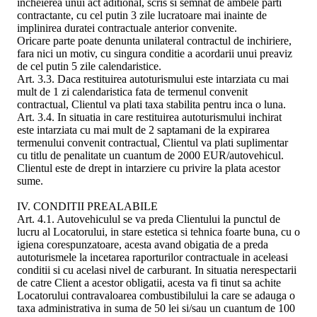
incheierea unui act aditional, scris si semnat de ambele parti
contractante, cu cel putin 3 zile lucratoare mai inainte de
implinirea duratei contractuale anterior convenite.
Oricare parte poate denunta unilateral contractul de inchiriere,
fara nici un motiv, cu singura conditie a acordarii unui preaviz
de cel putin 5 zile calendaristice.
Art. 3.3. Daca restituirea autoturismului este intarziata cu mai
mult de 1 zi calendaristica fata de termenul convenit
contractual, Clientul va plati taxa stabilita pentru inca o luna.
Art. 3.4. In situatia in care restituirea autoturismului inchirat
este intarziata cu mai mult de 2 saptamani de la expirarea
termenului convenit contractual, Clientul va plati suplimentar
cu titlu de penalitate un cuantum de 2000 EUR/autovehicul.
Clientul este de drept in intarziere cu privire la plata acestor
sume.
IV. CONDITII PREALABILE
Art. 4.1. Autovehiculul se va preda Clientului la punctul de
lucru al Locatorului, in stare estetica si tehnica foarte buna, cu o
igiena corespunzatoare, acesta avand obigatia de a preda
autoturismele la incetarea raporturilor contractuale in aceleasi
conditii si cu acelasi nivel de carburant. In situatia nerespectarii
de catre Client a acestor obligatii, acesta va fi tinut sa achite
Locatorului contravaloarea combustibilului la care se adauga o
taxa administrativa in suma de 50 lei si/sau un cuantum de 100