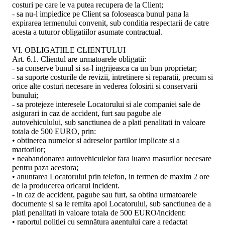
costuri pe care le va putea recupera de la Client;
- sa nu-l impiedice pe Client sa foloseasca bunul pana la
expirarea termenului convenit, sub conditia respectarii de catre
acesta a tuturor obligatiilor asumate contractual.
VI. OBLIGATIILE CLIENTULUI
Art. 6.1. Clientul are urmatoarele obligatii:
- sa conserve bunul si sa-l ingrijeasca ca un bun proprietar;
- sa suporte costurile de revizii, intretinere si reparatii, precum si
orice alte costuri necesare in vederea folosirii si conservarii
bunului;
- sa protejeze interesele Locatorului si ale companiei sale de
asigurari in caz de accident, furt sau pagube ale
autovehiculului, sub sanctiunea de a plati penalitati in valoare
totala de 500 EURO, prin:
• obtinerea numelor si adreselor partilor implicate si a
martorilor;
• neabandonarea autovehiculelor fara luarea masurilor necesare
pentru paza acestora;
• anuntarea Locatorului prin telefon, in termen de maxim 2 ore
de la producerea oricarui incident.
- in caz de accident, pagube sau furt, sa obtina urmatoarele
documente si sa le remita apoi Locatorului, sub sanctiunea de a
plati penalitati in valoare totala de 500 EURO/incident:
• raportul poliţiei cu semnătura agentului care a redactat