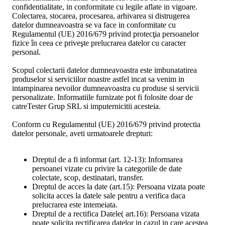
confidentialitate, in conformitate cu legile aflate in vigoare.
Colectarea, stocarea, procesarea, arhivarea si distrugerea
datelor dumneavoastra se va face in conformitate cu
Regulamentul (UE) 2016/679 privind protecţia persoanelor
fizice în ceea ce priveşte prelucrarea datelor cu caracter
personal.
Scopul colectarii datelor dumneavoastra este imbunatatirea
produselor si serviciilor noastre astfel incat sa venim in
intampinarea nevoilor dumneavoastra cu produse si servicii
personalizate. Informatiile furnizate pot fi folosite doar de
catreTester Grup SRL si imputernicitii acesteia.
Conform cu Regulamentul (UE) 2016/679 privind protectia
datelor personale, aveti urmatoarele drepturi:
Dreptul de a fi informat (art. 12-13): Informarea
persoanei vizate cu privire la categoriile de date
colectate, scop, destinatari, transfer.
Dreptul de acces la date (art.15): Persoana vizata poate
solicita acces la datele sale pentru a verifica daca
prelucrarea este intemeiata.
Dreptul de a rectifica Datele( art.16): Persoana vizata
poate solicita rectificarea datelor in cazul in care acestea