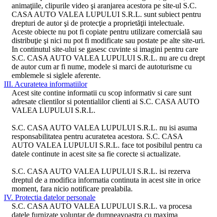
animaţiile, clipurile video şi aranjarea acestora pe site-ul S.C.
CASA AUTO VALEA LUPULUI S.R.L. sunt subiect pentru
drepturi de autor şi de protecţie a proprietăţii intelectuale.
Aceste obiecte nu pot fi copiate pentru utilizare comercială sau
distribuţie şi nici nu pot fi modificate sau postate pe alte site-uri.
In continutul site-ului se gasesc cuvinte si imagini pentru care
S.C. CASA AUTO VALEA LUPULUI S.R.L. nu are cu drept
de autor cum ar fi nume, modele si marci de autoturisme cu
emblemele si siglele aferente.
III. Acuratetea informatiilor
Acest site contine informatii cu scop informativ si care sunt
adresate clientilor si potentialilor clienti ai S.C. CASA AUTO
VALEA LUPULUI S.R.L.
S.C. CASA AUTO VALEA LUPULUI S.R.L. nu isi asuma
responsabilitatea pentru acuratetea acestora. S.C. CASA
AUTO VALEA LUPULUI S.R.L. face tot posibilul pentru ca
datele continute in acest site sa fie corecte si actualizate.
S.C. CASA AUTO VALEA LUPULUI S.R.L. isi rezerva
dreptul de a modifica informatia continuta in acest site in orice
moment, fara nicio notificare prealabila.
IV. Protectia datelor personale
S.C. CASA AUTO VALEA LUPULUI S.R.L. va procesa
datele furnizate voluntar de dumneavoastra cu maxima