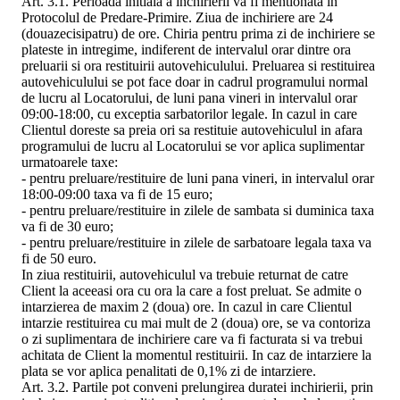
Art. 3.1. Perioada initiala a inchirierii va fi mentionata in
Protocolul de Predare-Primire. Ziua de inchiriere are 24
(douazecisipatru) de ore. Chiria pentru prima zi de inchiriere se
plateste in intregime, indiferent de intervalul orar dintre ora
preluarii si ora restituirii autovehiculului. Preluarea si restituirea
autovehiculului se pot face doar in cadrul programului normal
de lucru al Locatorului, de luni pana vineri in intervalul orar
09:00-18:00, cu exceptia sarbatorilor legale. In cazul in care
Clientul doreste sa preia ori sa restituie autovehiculul in afara
programului de lucru al Locatorului se vor aplica suplimentar
urmatoarele taxe:
- pentru preluare/restituire de luni pana vineri, in intervalul orar
18:00-09:00 taxa va fi de 15 euro;
- pentru preluare/restituire in zilele de sambata si duminica taxa
va fi de 30 euro;
- pentru preluare/restituire in zilele de sarbatoare legala taxa va
fi de 50 euro.
In ziua restituirii, autovehiculul va trebuie returnat de catre
Client la aceeasi ora cu ora la care a fost preluat. Se admite o
intarzierea de maxim 2 (doua) ore. In cazul in care Clientul
intarzie restituirea cu mai mult de 2 (doua) ore, se va contoriza
o zi suplimentara de inchiriere care va fi facturata si va trebui
achitata de Client la momentul restituirii. In caz de intarziere la
plata se vor aplica penalitati de 0,1% zi de intarziere.
Art. 3.2. Partile pot conveni prelungirea duratei inchirierii, prin