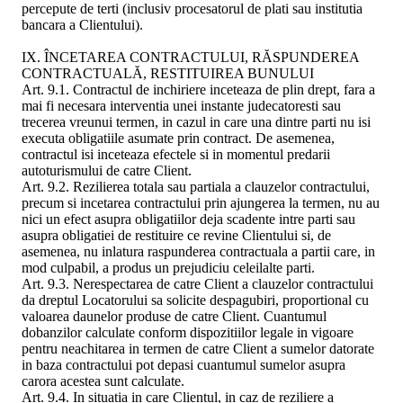
percepute de terti (inclusiv procesatorul de plati sau institutia
bancara a Clientului).
IX. ÎNCETAREA CONTRACTULUI, RĂSPUNDEREA
CONTRACTUALĂ, RESTITUIREA BUNULUI
Art. 9.1. Contractul de inchiriere inceteaza de plin drept, fara a
mai fi necesara interventia unei instante judecatoresti sau
trecerea vreunui termen, in cazul in care una dintre parti nu isi
executa obligatiile asumate prin contract. De asemenea,
contractul isi inceteaza efectele si in momentul predarii
autoturismului de catre Client.
Art. 9.2. Rezilierea totala sau partiala a clauzelor contractului,
precum si incetarea contractului prin ajungerea la termen, nu au
nici un efect asupra obligatiilor deja scadente intre parti sau
asupra obligatiei de restituire ce revine Clientului si, de
asemenea, nu inlatura raspunderea contractuala a partii care, in
mod culpabil, a produs un prejudiciu celeilalte parti.
Art. 9.3. Nerespectarea de catre Client a clauzelor contractului
da dreptul Locatorului sa solicite despagubiri, proportional cu
valoarea daunelor produse de catre Client. Cuantumul
dobanzilor calculate conform dispozitiilor legale in vigoare
pentru neachitarea in termen de catre Client a sumelor datorate
in baza contractului pot depasi cuantumul sumelor asupra
carora acestea sunt calculate.
Art. 9.4. In situatia in care Clientul, in caz de reziliere a