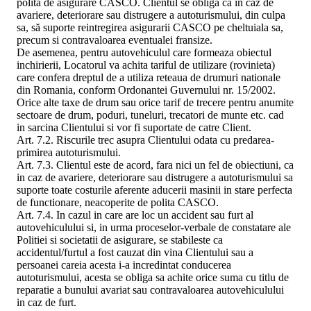
polita de asigurare CASCO. Clientul se obliga ca in caz de
avariere, deteriorare sau distrugere a autoturismului, din culpa
sa, să suporte reintregirea asigurarii CASCO pe cheltuiala sa,
precum si contravaloarea eventualei fransize.
De asemenea, pentru autovehiculul care formeaza obiectul
inchirierii, Locatorul va achita tariful de utilizare (rovinieta)
care confera dreptul de a utiliza reteaua de drumuri nationale
din Romania, conform Ordonantei Guvernului nr. 15/2002.
Orice alte taxe de drum sau orice tarif de trecere pentru anumite
sectoare de drum, poduri, tuneluri, trecatori de munte etc. cad
in sarcina Clientului si vor fi suportate de catre Client.
Art. 7.2. Riscurile trec asupra Clientului odata cu predarea-
primirea autoturismului.
Art. 7.3. Clientul este de acord, fara nici un fel de obiectiuni, ca
in caz de avariere, deteriorare sau distrugere a autoturismului sa
suporte toate costurile aferente aducerii masinii in stare perfecta
de functionare, neacoperite de polita CASCO.
Art. 7.4. In cazul in care are loc un accident sau furt al
autovehiculului si, in urma proceselor-verbale de constatare ale
Politiei si societatii de asigurare, se stabileste ca
accidentul/furtul a fost cauzat din vina Clientului sau a
persoanei careia acesta i-a incredintat conducerea
autoturismului, acesta se obliga sa achite orice suma cu titlu de
reparatie a bunului avariat sau contravaloarea autovehiculului
in caz de furt.