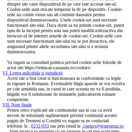
dinspre site catre dispozitivul de pe care este accesat site-ul.
Cookie-urile sunt stocate temporar la dv pe dispozitiv. Cookie-
urile nu contin virusi sau alt continut daunator pentru
dispozitivul dumneavoastra. Unele cookie-uri sunt necesare
functionarii site-ului. Daca doriti sa nu primiti cookie-uri, puteti
opta de la inceput pentru asta sau puteti modifica/dezactiva din
browser-ul de internet setarile de cookie-uri. Cookie-urile care
sunt necesare functionarii site-ului nu se pot dezactiva, ele
asigurand printre altele securitatea site-ului si a sesiunii
dumneavoastra.
Va rugam sa consultati politica privind cookie-urile folosite de
acest site https://rentacar-casaauto.ro/cookies/
VI. Legea aplicabila si jurisdictii
Acest site a fost creat si functioneaza in conformitate cu legile
in vigoare in Romania. Eventualele litigii aparute se vor rezolva
pe cale amiabila sau, in cazul in care aceasta nu va fi posibila,
litigiile vor fi solutionate de instantele judecatoresti romane
competente.
VII. Note finale
Pentru orice explicatii ale continutului sau in caz ca aveti
nevoie de informatii suplimentare privind continutul acestei
pagini de Termeni si Conditii va rugam sa ne contactati
telefonic la :
0232-933
sau prin email la
contact@testergrup.ro
. Vom incerca sa revenim cu un raspuns in cel mai scurt timp.