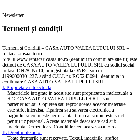
Newsletter
Termeni și condiții
Termeni si Conditii – CASA AUTO VALEA LUPULUI SRL –
rentacar-casaauto.ro
Site-ul www.rentacar-casaauto.ro (denumit in continuare site-ul) este
detinut de
CASA AUTO VALEA LUPULUI SRL
cu sediul social
in Iasi, DN28, Nr.10, inregistrata la ONRC sub nr
J1996000301227, având C.U.I. nr. RO5243094 , denumita in
continuare
CASA AUTO VALEA LUPULUI SRL
I. Proprietate intelectuala
Materialele integrate in acest site sunt proprietatea intelectuala a
S.C. CASA AUTO VALEA LUPULUI S.R.L. sau a
partenerilor sai. Copierea sau reproducerea acestor materiale
este strict interzisa. Tiparirea sau salvarea electronica a
paginilor siteului este permisa atat timp cat scopul este strict
pentru uz personal. Aceste materiale descarcate cad sub
incidenta Termenilor si Conditiilor rentacar-casaauto.ro
II. Drepturi de autor
Toate drepturile sunt rezervate. Textul, imaginile, grafica,