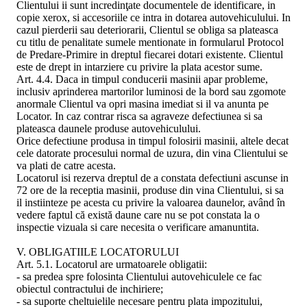
Clientului ii sunt incredinţate documentele de identificare, in
copie xerox, si accesoriile ce intra in dotarea autovehiculului. In
cazul pierderii sau deteriorarii, Clientul se obliga sa plateasca
cu titlu de penalitate sumele mentionate in formularul Protocol
de Predare-Primire in dreptul fiecarei dotari existente. Clientul
este de drept in intarziere cu privire la plata acestor sume.
Art. 4.4. Daca in timpul conducerii masinii apar probleme,
inclusiv aprinderea martorilor luminosi de la bord sau zgomote
anormale Clientul va opri masina imediat si il va anunta pe
Locator. In caz contrar risca sa agraveze defectiunea si sa
plateasca daunele produse autovehiculului.
Orice defectiune produsa in timpul folosirii masinii, altele decat
cele datorate procesului normal de uzura, din vina Clientului se
va plati de catre acesta.
Locatorul isi rezerva dreptul de a constata defectiuni ascunse in
72 ore de la receptia masinii, produse din vina Clientului, si sa
il instiinteze pe acesta cu privire la valoarea daunelor, având în
vedere faptul că există daune care nu se pot constata la o
inspectie vizuala si care necesita o verificare amanuntita.
V. OBLIGATIILE LOCATORULUI
Art. 5.1. Locatorul are urmatoarele obligatii:
- sa predea spre folosinta Clientului autovehiculele ce fac
obiectul contractului de inchiriere;
- sa suporte cheltuielile necesare pentru plata impozitului,