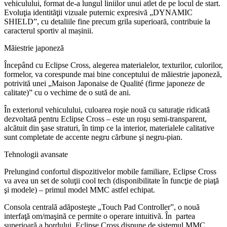
vehiculului, format de-a lungul liniilor unui atlet de pe locul de start.
Evoluţia identităţii vizuale puternic expresivă „DYNAMIC
SHIELD”, cu detaliile fine precum grila superioară, contribuie la
caracterul sportiv al mașinii.
Măiestrie japoneză
Începând cu Eclipse Cross, alegerea materialelor, texturilor, culorilor,
formelor, va corespunde mai bine conceptului de măiestrie japoneză,
potrivită unei „Maison Japonaise de Qualité (firme japoneze de
calitate)” cu o vechime de o sută de ani.
În exteriorul vehiculului, culoarea roşie nouă cu saturaţie ridicată
dezvoltată pentru Eclipse Cross – este un roşu semi-transparent,
alcătuit din şase straturi, în timp ce la interior, materialele calitative
sunt completate de accente negru cărbune şi negru-pian.
Tehnologii avansate
Prelungind confortul dispozitivelor mobile familiare, Eclipse Cross
va avea un set de soluţii cool tech (disponibilitate în funcţie de piaţă
şi modele) – primul model MMC astfel echipat.
Consola centrală adăposteşte „Touch Pad Controller”, o nouă
interfaţă om/maşină ce permite o operare intuitivă. În partea
superioară a bordului, Eclipse Cross dispune de sistemul MMC