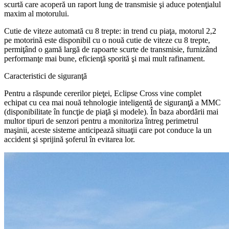
scurtă care acoperă un raport lung de transmisie şi aduce potenţialul
maxim al motorului.
Cutie de viteze automată cu 8 trepte: in trend cu piaţa, motorul 2,2
pe motorină este disponibil cu o nouă cutie de viteze cu 8 trepte,
permiţând o gamă largă de rapoarte scurte de transmisie, furnizând
performanţe mai bune, eficienţă sporită şi mai mult rafinament.
Caracteristici de siguranţă
Pentru a răspunde cererilor pieţei, Eclipse Cross vine complet
echipat cu cea mai nouă tehnologie inteligentă de siguranţă a MMC
(disponibilitate în funcţie de piaţă şi modele). În baza abordării mai
multor tipuri de senzori pentru a monitoriza întreg perimetrul
maşinii, aceste sisteme anticipează situaţii care pot conduce la un
accident şi sprijină şoferul în evitarea lor.