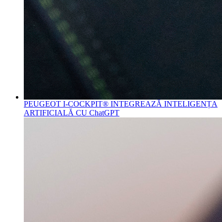
PEUGEOT I-COCKPIT® INTEGREAZĂ INTELIGENȚA
ARTIFICIALĂ CU ChatGPT