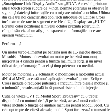
„Smartphone Link Display Audio” sau „SDA”. Accesibil printr-un
afişaj touch screen subţire de 7-inch, permite şoferului să observe în
siguranţă datele şi informaţiile cu o mişcare minimă a ochilor. Ultima
din cele trei noi caracteristici cool tech introduse cu Eclipse Cross
încă extrem de rare în segment este Head Up Display sau „HUD”.
Ecranul color pozitionat la nivelul ochilor prezintă şoferului în
câmpul său vizual un afişaj transparent cu informaţiile necesare
operării vehiculului.
Performanță
Un motor turbo-alimentat pe benzină nou de 1,5 injecţie directă:
Mitsubishi Motors a dezvoltat un motor pe benzină nou-nouţ
micşorat la 4 cilindri pentru a furniza mai multă forţă şi un nivel
ridicat de performanţe, în acelaşi timp prietenos cu mediul.
Motor pe motorină 2,2 actualizat: o modificare a motorului actual
4N14 al MMC, această nouă aplicaţie dezvoltată pentru Eclipse
Cross include o reducere puternică a fricţiunii între piesele mobile şi
o îmbunătăţire substanţială în răspunsul sistemului de injecţie.
Cutia de viteze CVT cu Modul Sport „progresiv” cu 8 trepte:
disponibilă cu motorul de 1,5 pe benzină, această nouă cutie de
viteze include o funcţie de anulare manuală pentru Modul Sport. Cu
cele opt trepte de viteză ale sale, modul Sport furnizează o transmisie