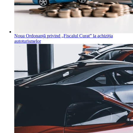
Noua Ordonanță privind „Fiscalul Curat” la achiziția
autoturismelor