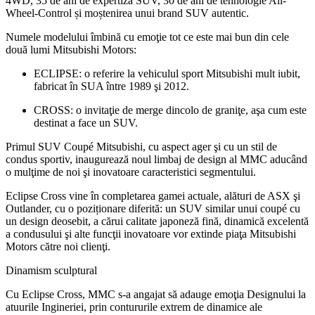
4WD, 35 de ani de expertiză SUV, 30 de ani de tehnologie All-
Wheel-Control și moștenirea unui brand SUV autentic.
Numele modelului îmbină cu emoţie tot ce este mai bun din cele
două lumi Mitsubishi Motors:
ECLIPSE: o referire la vehiculul sport Mitsubishi mult iubit,
fabricat în SUA între 1989 şi 2012.
CROSS: o invitaţie de merge dincolo de graniţe, aşa cum este
destinat a face un SUV.
Primul SUV Coupé Mitsubishi, cu aspect ager şi cu un stil de
condus sportiv, inaugurează noul limbaj de design al MMC aducând
o mulţime de noi şi inovatoare caracteristici segmentului.
Eclipse Cross vine în completarea gamei actuale, alături de ASX şi
Outlander, cu o poziționare diferită: un SUV similar unui coupé cu
un design deosebit, a cărui calitate japoneză fină, dinamică excelentă
a condusului şi alte funcţii inovatoare vor extinde piaţa Mitsubishi
Motors către noi clienţi.
Dinamism sculptural
Cu Eclipse Cross, MMC s-a angajat să adauge emoţia Designului la
atuurile Ingineriei, prin contururile extrem de dinamice ale