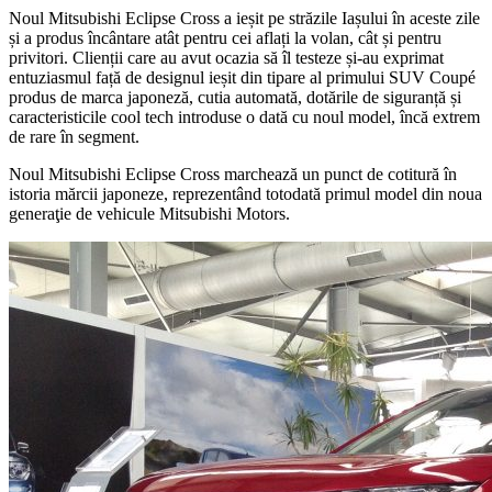
Noul Mitsubishi Eclipse Cross a ieșit pe străzile Iașului în aceste zile
și a produs încântare atât pentru cei aflați la volan, cât și pentru
privitori. Clienții care au avut ocazia să îl testeze și-au exprimat
entuziasmul față de designul ieșit din tipare al primului SUV Coupé
produs de marca japoneză, cutia automată, dotările de siguranță și
caracteristicile cool tech introduse o dată cu noul model, încă extrem
de rare în segment.
Noul Mitsubishi Eclipse Cross marchează un punct de cotitură în
istoria mărcii japoneze, reprezentând totodată primul model din noua
generaţie de vehicule Mitsubishi Motors.