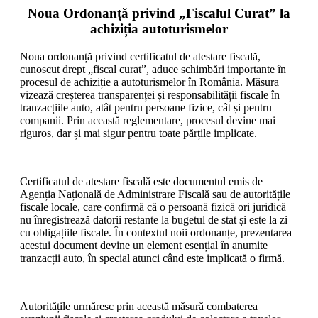
Noua Ordonanță privind „Fiscalul Curat” la
achiziția autoturismelor
Noua ordonanță privind certificatul de atestare fiscală,
cunoscut drept „fiscal curat”, aduce schimbări importante în
procesul de achiziție a autoturismelor în România. Măsura
vizează creșterea transparenței și responsabilității fiscale în
tranzacțiile auto, atât pentru persoane fizice, cât și pentru
companii. Prin această reglementare, procesul devine mai
riguros, dar și mai sigur pentru toate părțile implicate.
Certificatul de atestare fiscală este documentul emis de
Agenția Națională de Administrare Fiscală sau de autoritățile
fiscale locale, care confirmă că o persoană fizică ori juridică
nu înregistrează datorii restante la bugetul de stat și este la zi
cu obligațiile fiscale. În contextul noii ordonanțe, prezentarea
acestui document devine un element esențial în anumite
tranzacții auto, în special atunci când este implicată o firmă.
Autoritățile urmăresc prin această măsură combaterea