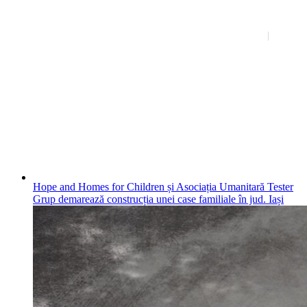
Hope and Homes for Children și Asociația Umanitară Tester
Grup demarează construcția unei case familiale în jud. Iași