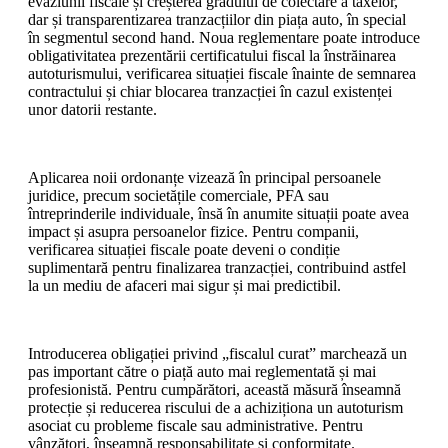
evaziunii fiscale și creșterea gradului de colectare a taxelor,
dar și transparentizarea tranzacțiilor din piața auto, în special
în segmentul second hand. Noua reglementare poate introduce
obligativitatea prezentării certificatului fiscal la înstrăinarea
autoturismului, verificarea situației fiscale înainte de semnarea
contractului și chiar blocarea tranzacției în cazul existenței
unor datorii restante.
Aplicarea noii ordonanțe vizează în principal persoanele
juridice, precum societățile comerciale, PFA sau
întreprinderile individuale, însă în anumite situații poate avea
impact și asupra persoanelor fizice. Pentru companii,
verificarea situației fiscale poate deveni o condiție
suplimentară pentru finalizarea tranzacției, contribuind astfel
la un mediu de afaceri mai sigur și mai predictibil.
Introducerea obligației privind „fiscalul curat” marchează un
pas important către o piață auto mai reglementată și mai
profesionistă. Pentru cumpărători, această măsură înseamnă
protecție și reducerea riscului de a achiziționa un autoturism
asociat cu probleme fiscale sau administrative. Pentru
vânzători, înseamnă responsabilitate și conformitate.