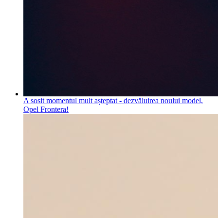
A sosit momentul mult așteptat - dezvăluirea noului model,
Opel Frontera!