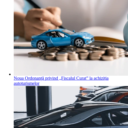
Noua Ordonanță privind „Fiscalul Curat” la achiziția
autoturismelor