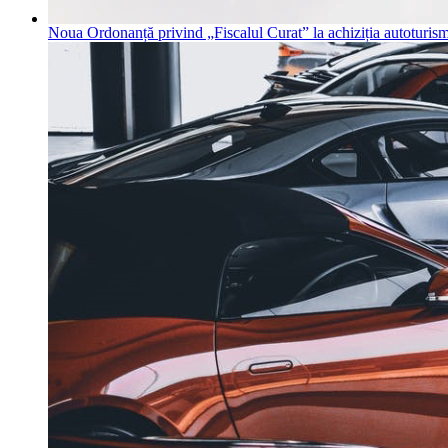
Noua Ordonanță privind „Fiscalul Curat” la achiziția autoturis