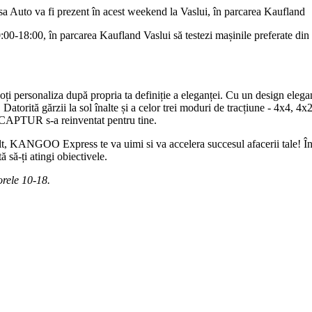
a Auto va fi prezent în acest weekend la Vaslui, în parcarea Kaufland
0:00-18:00, în parcarea Kaufland Vaslui să testezi mașinile preferate 
oți personaliza după propria ta definiție a eleganței. Cu un design elegant
atorită gărzii la sol înalte și a celor trei moduri de tracțiune - 4x4,
t CAPTUR s-a reinventat pentru tine.
t, KANGOO Express te va uimi si va accelera succesul afacerii tale! În
ă să-ți atingi obiectivele.
orele 10-18.