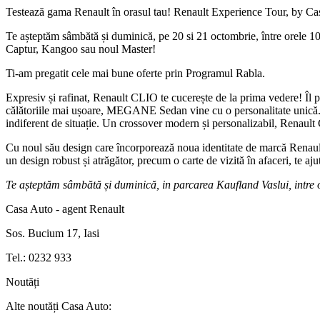
Testează gama Renault în orasul tau! Renault Experience Tour, by Cas
Te așteptăm sâmbătă și duminică, pe 20 si 21 octombrie, între orele 1
Captur, Kangoo sau noul Master!
Ti-am pregatit cele mai bune oferte prin Programul Rabla.
Expresiv și rafinat,
Renault CLIO
te cucerește de la prima vedere! Îl p
călătoriile mai ușoare, MEGANE Sedan vine cu o personalitate unică. D
indiferent de situație. Un crossover modern și personalizabil, Renaul
Cu noul său design care încorporează noua identitate de marcă Renaul
un design robust și atrăgător, precum o carte de vizită în afaceri, te ajut
Te așteptăm sâmbătă și duminică, in parcarea Kaufland Vaslui, intre 
Casa Auto - agent Renault
Sos. Bucium 17, Iasi
Tel.: 0232 933
Noutăți
Alte noutăți Casa Auto: